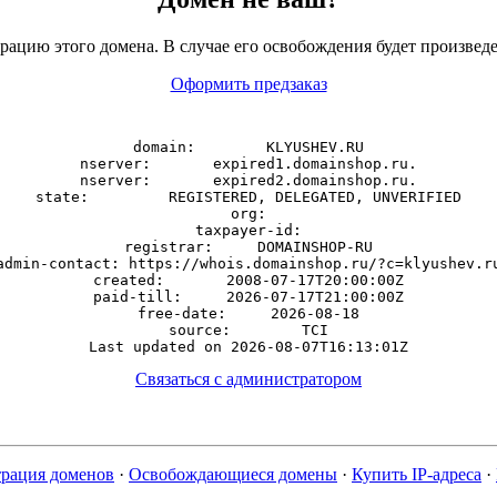
рацию этого домена. В случае его освобождения будет произведе
Оформить предзаказ
domain:        KLYUSHEV.RU

nserver:       expired1.domainshop.ru.

nserver:       expired2.domainshop.ru.

state:         REGISTERED, DELEGATED, UNVERIFIED

org:

taxpayer-id:

registrar:     DOMAINSHOP-RU

admin-contact: https://whois.domainshop.ru/?c=klyushev.ru
created:       2008-07-17T20:00:00Z

paid-till:     2026-07-17T21:00:00Z

free-date:     2026-08-18

source:        TCI

Связаться с администратором
трация доменов
·
Освобождающиеся домены
·
Купить IP-адреса
·