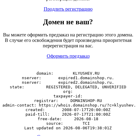
Продлить регистрацию
Домен
не
ваш?
Вы можете оформить предзаказ на регистрацию этого домена.
В случае его освобождения будет произведена приоритетная
перерегистрация на вас.
Оформить предзаказ
domain:        KLYUSHEV.RU

nserver:       expired1.domainshop.ru.

nserver:       expired2.domainshop.ru.

state:         REGISTERED, DELEGATED, UNVERIFIED

org:

taxpayer-id:

registrar:     DOMAINSHOP-RU

admin-contact: https://whois.domainshop.ru/?c=klyushev.
created:       2008-07-17T20:00:00Z

paid-till:     2026-07-17T21:00:00Z

free-date:     2026-08-18

source:        TCI
