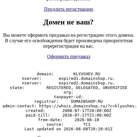
Продлить регистрацию
Домен
не
ваш?
Вы можете оформить предзаказ на регистрацию этого домена.
В случае его освобождения будет произведена приоритетная
перерегистрация на вас.
Оформить предзаказ
domain:        KLYUSHEV.RU

nserver:       expired1.domainshop.ru.

nserver:       expired2.domainshop.ru.

state:         REGISTERED, DELEGATED, UNVERIFIED

org:

taxpayer-id:

registrar:     DOMAINSHOP-RU

admin-contact: https://whois.domainshop.ru/?c=klyushev.
created:       2008-07-17T20:00:00Z

paid-till:     2026-07-17T21:00:00Z

free-date:     2026-08-18

source:        TCI
