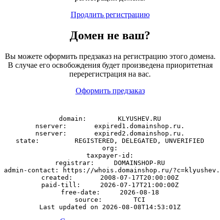
Продлить регистрацию
Домен
не
ваш?
Вы можете оформить предзаказ на регистрацию этого домена.
В случае его освобождения будет произведена приоритетная
перерегистрация на вас.
Оформить предзаказ
domain:        KLYUSHEV.RU

nserver:       expired1.domainshop.ru.

nserver:       expired2.domainshop.ru.

state:         REGISTERED, DELEGATED, UNVERIFIED

org:

taxpayer-id:

registrar:     DOMAINSHOP-RU

admin-contact: https://whois.domainshop.ru/?c=klyushev.
created:       2008-07-17T20:00:00Z

paid-till:     2026-07-17T21:00:00Z

free-date:     2026-08-18

source:        TCI
